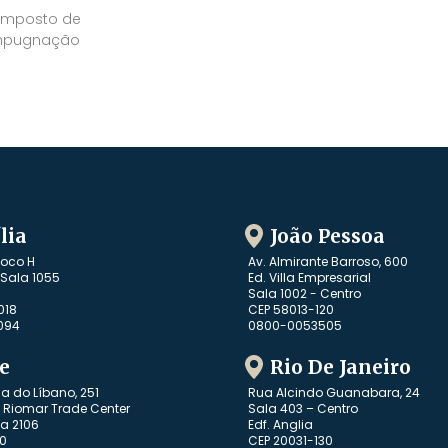
 imposto de
impugnação
lia
João Pessoa
loco H
Av. Almirante Barroso, 600
, Sala 1055
Ed. Villa Empresarial
Sala 1002 - Centro
018
CEP 58013-120
094
0800-0053505
e
Rio De Janeiro
ca do Líbano, 251
Rua Alcindo Guanabara, 24
 Riomar Trade Center
Sala 403 – Centro
la 2106
Edf. Anglia
60
CEP 20031-130