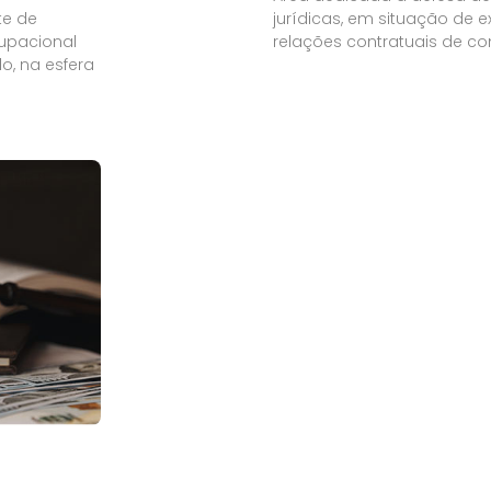
te de
jurídicas, em situação de
upacional
relações contratuais de c
o, na esfera