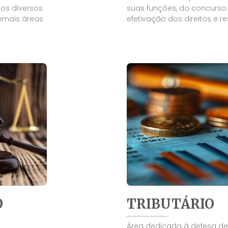
os diversos
suas funções, do concurso
emais áreas
efetivação dos direitos e re
O
TRIBUTÁRIO
Área dedicada à defesa de 