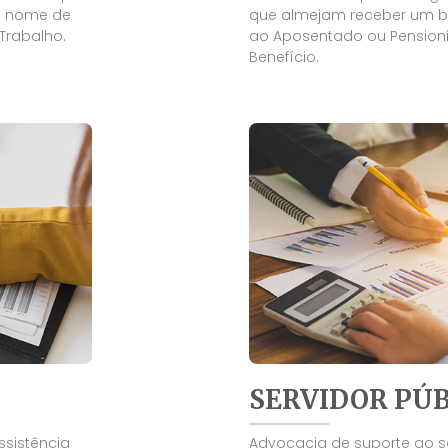
em nome de
que almejam receber um be
 Trabalho.
ao Aposentado ou Pensionis
Benefício.
SERVIDOR PÚB
ssistência
Advocacia de suporte ao se