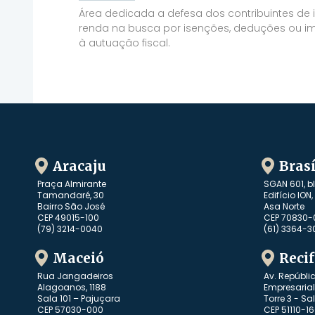
Área dedicada a defesa dos contribuintes de
renda na busca por isenções, deduções ou 
à autuação fiscal.
Aracaju
Brasí
Praça Almirante
SGAN 601, b
Tamandaré, 30
Edifício ION
Bairro São José
Asa Norte
CEP 49015-100
CEP 70830-
(79) 3214-0040
(61) 3364-3
Maceió
Recif
Rua Jangadeiros
Av. Repúbli
Alagoanos, 1188
Empresarial
Sala 101 – Pajuçara
Torre 3 - Sa
CEP 57030-000
CEP 51110-1