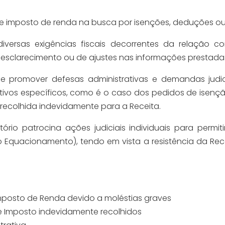
de imposto de renda na busca por isenções, deduções o
diversas exigências fiscais decorrentes da relação c
 esclarecimento ou de ajustes nas informações prestadas
 de promover defesas administrativas e demandas judic
etivos específicos, como é o caso dos pedidos de isen
recolhida indevidamente para a Receita.
ório patrocina ações judiciais individuais para permi
do Equacionamento), tendo em vista a resistência da Re
mposto de Renda devido a moléstias graves
 Imposto indevidamente recolhidos